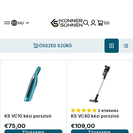
Szerezze meg bónusz akkumulátorát 🎁 20V
Akkumulátoros Készletek
(0)
HU
ÖSSZES SZŰRŐ
2 értékelés
KS VC10 kézi porszívó
KS VC40 kézi porszívó
€75,00
€109,00
VÁSÁROL
VÁSÁROL