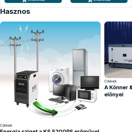
Hasznos
Cikkek
A Könner 
előnyei
Cikkek
Energia sziget a KS 5200PS erőművel