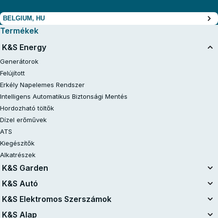
BELGIUM, HU
Termékek
K&S Energy
Generátorok
Felújított
Erkély Napelemes Rendszer
Intelligens Automatikus Biztonsági Mentés
Hordozható töltők
Dízel erőművek
ATS
Kiegészítők
Alkatrészek
K&S Garden
Egységes Akkumulátor Rendszer
K&S Autó
20V akkumulátoros készletek
Légkompresszorok
K&S Elektromos Szerszámok
Felújított
Indítóberendezések
Elektromos szerszámok
K&S Alap
Láncfűrészek