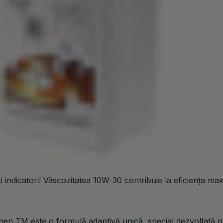
re produce produse de calitate europeană ce dețin toate 
Național de Ungere a Grăsimilor din SUA (NLGI) și al Instit
corporații Infineum (Marea Britanie), care conferă stabilita
calitate API din lume SL / CF, previne formarea lacurilor și 
ționale și turbo-încărcate.
 indicatori! Vâscozitatea 10W-30 contribuie la eficiența max
n TM este o formulă adaptivă unică, special dezvoltată pen