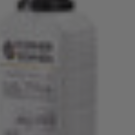
Livrare
Transport gratuit: primiți 
pot apărea întârzieri la li
transportatori.
Plată
Oferim o gamă largă de met