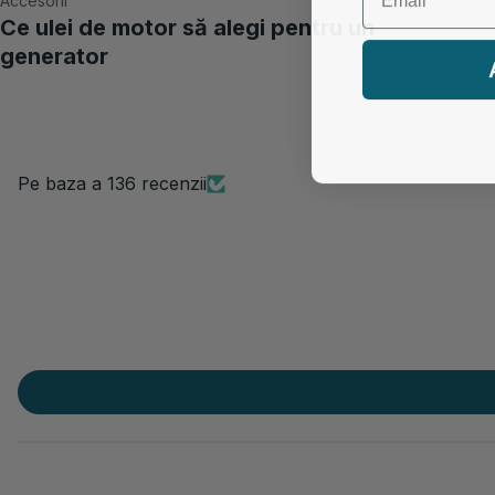
Accesorii
Ce ulei de motor să alegi pentru un
generator
Pe baza a 136 recenzii