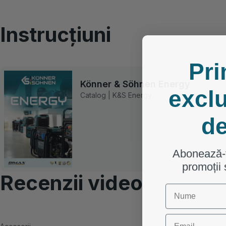
Instrucțiuni
Pri
Könner & Söhnen Energy
exclu
Catalog | K&S Energy
de
Abonează-t
promoții 
Recenzii video
First Name
Email