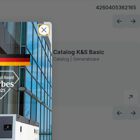
4260405362165
Catalog K&S Basic
Catalog | Generatoare