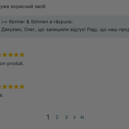
уже корисний засіб
>>
Könner & Söhnen
a răspuns:
Дякуємо, Олег, що залишили відгук! Раді, що наш про
on produit.
k
1
2
3