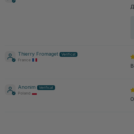
Д
Thierry Fromaget
France
B
Anonim
Poland
O