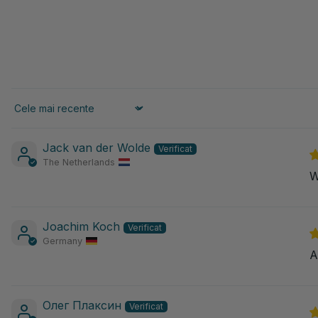
Sort by
Jack van der Wolde
The Netherlands
W
Joachim Koch
Germany
A
Олег Плаксин