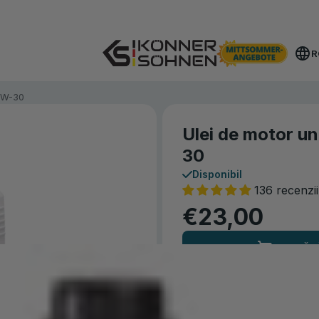
Primește acumulatorul bonus 🎁 Seturi cu acumulator 20
R
10W-30
Ulei de motor u
30
Disponibil
136 recenzii
€23,00
CUMPĂR