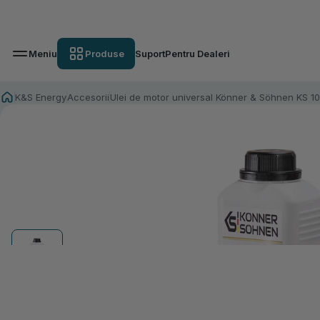
Meniu
Produse
Suport
Pentru Dealeri
K&S Energy
Accesorii
Ulei de motor universal Könner & Söhnen KS 