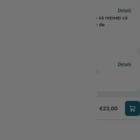
Detalii
comanda în doar 1–5 zile lucrătoare. Vă rugăm să rețineți că
vrare din cauza sărbătorilor publice observate de
Detalii
ode de plată sigure și convenabile, inclusiv:
€23,00