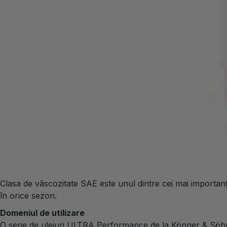
Companie de comandă
TM «Könner & Söhnen» este o marcă comercială germană, ca
Producător
Uleiul de motor este fabricat de un membru al Institutului 
conformitate cu standardele recunoscute internațional.
Compoziție chimică
Conține un set de aditivi de ultimă generație ai renumitei 
de viață.
Clasa de calitate a produsului
Acest ulei îndeplinește unul dintre cele mai înalte grade de 
corozive, este potrivit pentru utilizare în motoarele conven
Clasa de vâscozitate
Clasa de vâscozitate SAE este unul dintre cei mai importanți
în orice sezon.
Domeniul de utilizare
O serie de uleiuri ULTRA Performance de la Könner & Söhne