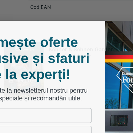
Cod EAN
mește oferte
Könner & Söhnen Garden
sive și sfaturi
Catalog | K&S Garden
 la experți!
e la newsletterul nostru pentru
speciale și recomandări utile.