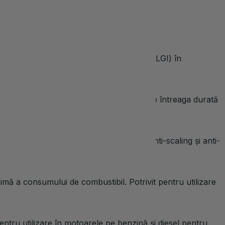
certificatele CE necesare.
utului European de Ungere a Grăsimilor (ELGI) în
te uleiului de motor Könner & Söhnen TM pe întreaga durată
a depunerilor de nămol, are proprietăți anti-scaling și anti-
imă a consumului de combustibil. Potrivit pentru utilizare
tru utilizare în motoarele pe benzină și diesel pentru