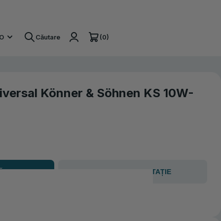
V
(0)
O
Căutare
niversal Könner & Söhnen KS 10W-
Ă
OBȚINE CONSULTAȚIE