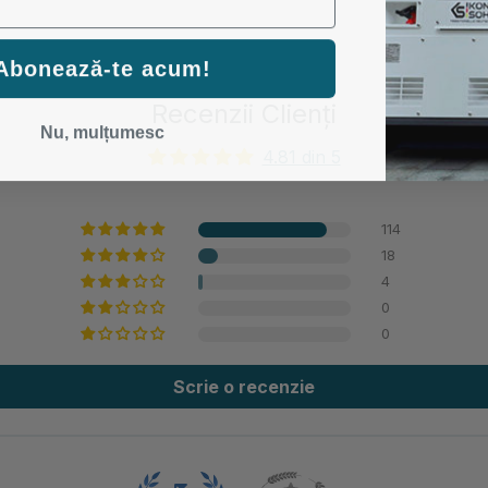
Abonează-te acum!
Recenzii Clienți
Nu, mulțumesc
4.81 din 5
114
18
4
0
0
Scrie o recenzie