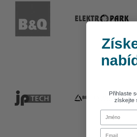
Získe
nabí
Přihlaste 
získejte
First Name
Email