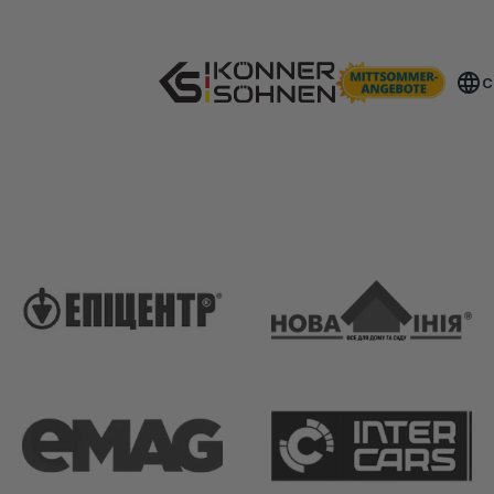
Získejte svou bonusovou baterii 🎁 Sady na baterie 20V
C