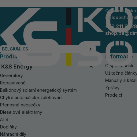
Oddělení záka
maloobchodní
+49 211 942
shop.be@di
BELGIUM, CS
Produkty
Informace
O společnosti
K&S Energy
Užitečné článk
Generátory
Manuály a kata
Repasované
Zprávy
Balkónový solární energetický systém
Prodejci
Chytré automatické zálohování
Přenosné nabíječky
Dieselové elektrárny
ATS
Doplňky
Náhradní díly