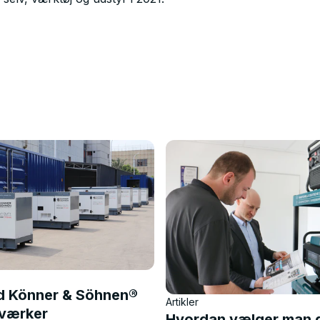
d Könner & Söhnen®
Artikler
tværker
Hvordan vælger man d