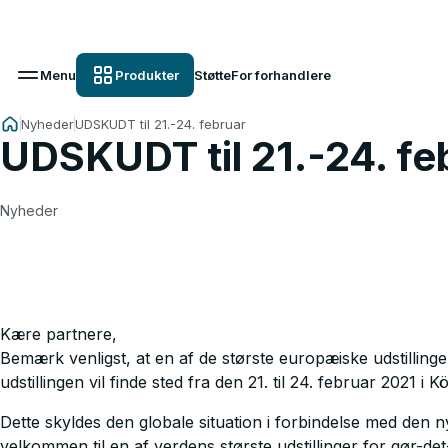
Menu
Produkter
Støtte
For forhandlere
Nyheder
UDSKUDT til 21.-24. februar
UDSKUDT til 21.-24. fe
Nyheder
Kære partnere,
Bemærk venligst, at en af de største europæiske udstilling
udstillingen vil finde sted fra den 21. til 24. februar 2021 i Kö
Dette skyldes den globale situation i forbindelse med den nyl
velkommen til en af verdens største udstillinger for gør-det