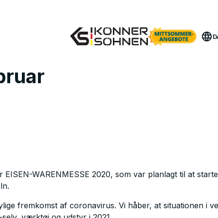
Få Din Bonusbatteri 🎁 20V Batteridrevne Sæt
D
bruar
er EISEN-WARENMESSE 2020, som var planlagt til at starte d
ln.
ige fremkomst af coronavirus. Vi håber, at situationen i verd
-selv, værktøj og udstyr i 2021.