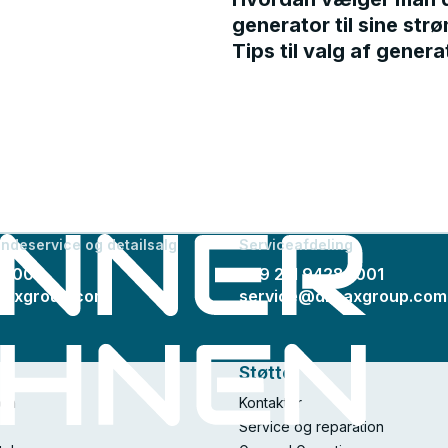
generator til sine st
Tips til valg af genera
undeservice og detailsalg
Serviceafdeling
89001
+49 211 94289001
maxgroup.com
service@dimaxgroup.com
Støtte
en
Kontakter
Service og reparation