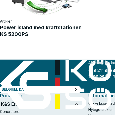
Artikler
Power island med kraftstationen
KS 5200PS
Afdeling for k
+49 211 942
shop.be@di
BELGIUM, DA
Produkter
Information
Om virksomhed
K&S Energy
Nyttige artikler
Generatorer