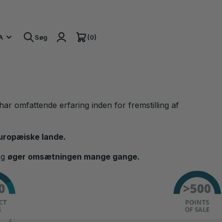
(0)
A
Søg
ar omfattende erfaring inden for fremstilling af
uropæiske lande.
og
øger omsætningen mange gange.