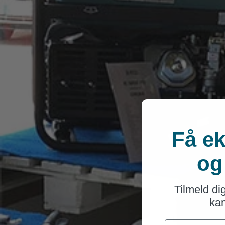
Få ek
og
Tilmeld di
kam
First Name