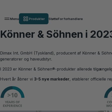
Menu
Produkter
Støtte
For forhandlere
Könner & Söhnen i 202
Dimax Int. GmbH (Tyskland), producent af Könner & Söh
generatorer og haveudstyr.
I 2023 er Könner & Söhnen
®
-produkter allerede tilgængel
Hvert år åbner vi
3-5 nye markeder
, etablerer officielle