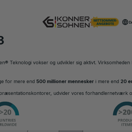
Få Din Bonusbatteri 🎁 20V Batteridrevne Sæt
D
3
nen
®
Teknologi vokser og udvikler sig aktivt. Virksomheden h
ige for mere end
500 millioner mennesker
i mere end
20 e
 repræsentationskontorer, udvider vores forhandlernetværk 