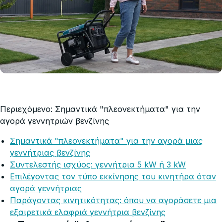
Περιεχόμενο: Σημαντικά "πλεονεκτήματα" για την
αγορά γεννητριών βενζίνης
Σημαντικά "πλεονεκτήματα" για την αγορά μιας
γεννήτριας βενζίνης
Συντελεστής ισχύος: γεννήτρια 5 kW ή 3 kW
Επιλέγοντας τον τύπο εκκίνησης του κινητήρα όταν
αγορά γεννήτριας
Παράγοντας κινητικότητας: όπου να αγοράσετε μια
εξαιρετικά ελαφριά γεννήτρια βενζίνης