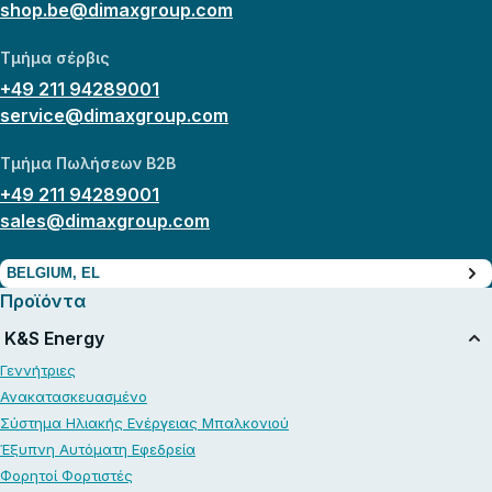
shop.be@dimaxgroup.com
Τμήμα σέρβις
+49 211 94289001
service@dimaxgroup.com
Τμήμα Πωλήσεων B2B
+49 211 94289001
sales@dimaxgroup.com
BELGIUM, EL
Προϊόντα
K&S Energy
Γεννήτριες
Ανακατασκευασμένο
Σύστημα Ηλιακής Ενέργειας Μπαλκονιού
Έξυπνη Αυτόματη Εφεδρεία
Φορητοί Φορτιστές