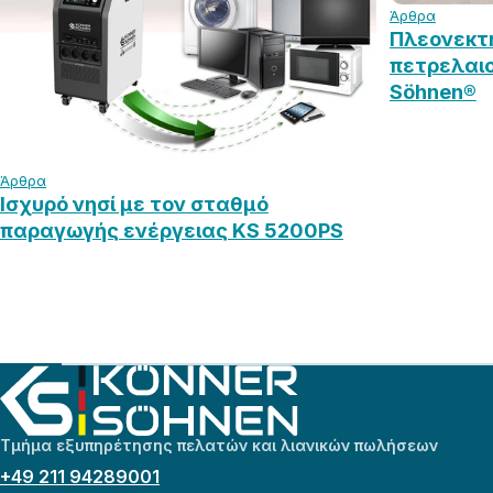
Άρθρα
Πλεονεκτ
πετρελαιο
Söhnen®
Άρθρα
Ισχυρό νησί με τον σταθμό
παραγωγής ενέργειας KS 5200PS
Τμήμα εξυπηρέτησης πελατών και λιανικών πωλήσεων
+49 211 94289001