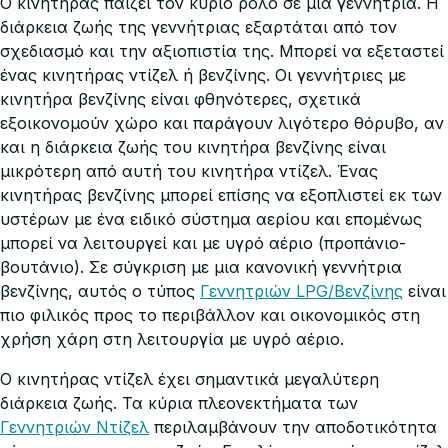
Ο κινητήρας παίζει τον κύριο ρόλο σε μια γεννήτρια. Η
διάρκεια ζωής της γεννήτριας εξαρτάται από τον
σχεδιασμό και την αξιοπιστία της. Μπορεί να εξεταστεί
ένας κινητήρας ντίζελ ή βενζίνης. Οι γεννήτριες με
κινητήρα βενζίνης είναι φθηνότερες, σχετικά
εξοικονομούν χώρο και παράγουν λιγότερο θόρυβο, αν
και η διάρκεια ζωής του κινητήρα βενζίνης είναι
μικρότερη από αυτή του κινητήρα ντίζελ. Ένας
κινητήρας βενζίνης μπορεί επίσης να εξοπλιστεί εκ των
υστέρων με ένα ειδικό σύστημα αερίου και επομένως
μπορεί να λειτουργεί και με υγρό αέριο (προπάνιο-
βουτάνιο). Σε σύγκριση με μια κανονική γεννήτρια
βενζίνης, αυτός ο τύπος
Γεννητριών LPG/Βενζίνης
είναι
πιο φιλικός προς το περιβάλλον και οικονομικός στη
χρήση χάρη στη λειτουργία με υγρό αέριο.
Ο κινητήρας ντίζελ έχει σημαντικά μεγαλύτερη
διάρκεια ζωής. Τα κύρια πλεονεκτήματα των
Γεννητριών Ντίζελ
περιλαμβάνουν την αποδοτικότητα