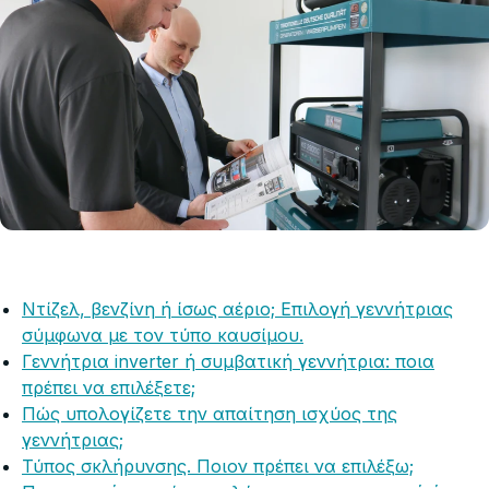
Ντίζελ, βενζίνη ή ίσως αέριο; Επιλογή γεννήτριας
σύμφωνα με τον τύπο καυσίμου.
Γεννήτρια inverter ή συμβατική γεννήτρια: ποια
πρέπει να επιλέξετε;
Πώς υπολογίζετε την απαίτηση ισχύος της
γεννήτριας;
Τύπος σκλήρυνσης. Ποιον πρέπει να επιλέξω;