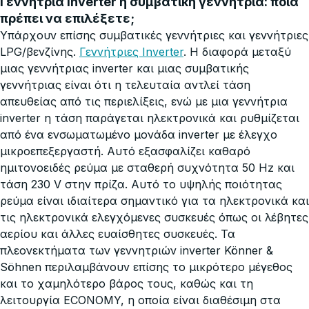
Γεννήτρια inverter ή συμβατική γεννήτρια: ποια
πρέπει να επιλέξετε;
Υπάρχουν επίσης συμβατικές γεννήτριες και γεννήτριες
LPG/βενζίνης.
Γεννήτριες Inverter
. Η διαφορά μεταξύ
μιας γεννήτριας inverter και μιας συμβατικής
γεννήτριας είναι ότι η τελευταία αντλεί τάση
απευθείας από τις περιελίξεις, ενώ με μια γεννήτρια
inverter η τάση παράγεται ηλεκτρονικά και ρυθμίζεται
από ένα ενσωματωμένο μονάδα inverter με έλεγχο
μικροεπεξεργαστή. Αυτό εξασφαλίζει καθαρό
ημιτονοειδές ρεύμα με σταθερή συχνότητα 50 Hz και
τάση 230 V στην πρίζα. Αυτό το υψηλής ποιότητας
ρεύμα είναι ιδιαίτερα σημαντικό για τα ηλεκτρονικά και
τις ηλεκτρονικά ελεγχόμενες συσκευές όπως οι λέβητες
αερίου και άλλες ευαίσθητες συσκευές. Τα
πλεονεκτήματα των γεννητριών inverter Könner &
Söhnen περιλαμβάνουν επίσης το μικρότερο μέγεθος
και το χαμηλότερο βάρος τους, καθώς και τη
λειτουργία ECONOMY, η οποία είναι διαθέσιμη στα