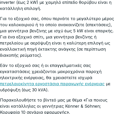
inverter (έως 2 kW) με χαμηλό επίπεδο θορύβου είναι η
κατάλληλη επιλογή.
Για το εξοχικό σας, όπου περνάτε το μεγαλύτερο μέρος
του καλοκαιριού ή το οποίο ανακαινίζετε (επεκτάσεις),
μια γεννήτρια βενζίνης με ισχύ έως 5 kW είναι επαρκής.
Για ένα εξοχικό σπίτι, μια γεννήτρια βενζίνης ή
πετρελαίου με αερόψυξη είναι η καλύτερη επιλογή ως
εναλλακτική πηγή έκτακτης ανάγκης (σε περίπτωση
διακοπής ρεύματος).
Εάν το εξοχικό σας ή οι επαγγελματικές σας
εγκαταστάσεις χρειάζονται μακροχρόνια παροχή
ηλεκτρικής ενέργειας, θα χρειαστείτε ισχυρά
πετρελαιοκίνητα εργοστάσια παραγωγής ενέργειας
με
υδρόψυξη (έως 30 kVA).
Παρακολουθήστε το βίντεό μας με θέμα «Για ποιους
είναι κατάλληλες οι γεννήτριες Könner & Söhnen;
Κορυφαία 10 σενάρια εφαρμογής».