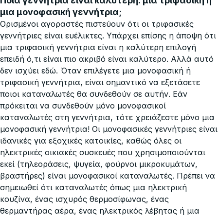
Ποια γεννήτρια είναι καλύτερη: μια τριφασική ή
μια μονοφασική γεννήτρια;
Ορισμένοι αγοραστές πιστεύουν ότι οι τριφασικές
γεννήτριες είναι ευέλικτες. Υπάρχει επίσης η άποψη ότι
μια τριφασική γεννήτρια είναι η καλύτερη επιλογή
επειδή ό,τι είναι πιο ακριβό είναι καλύτερο. Αλλά αυτό
δεν ισχύει εδώ. Όταν επιλέγετε μια μονοφασική ή
τριφασική γεννήτρια, είναι σημαντικό να εξετάσετε
ποιοι καταναλωτές θα συνδεθούν σε αυτήν. Εάν
πρόκειται να συνδεθούν μόνο μονοφασικοί
καταναλωτές στη γεννήτρια, τότε χρειάζεστε μόνο μια
μονοφασική γεννήτρια! Οι μονοφασικές γεννήτριες είναι
ιδανικές για εξοχικές κατοικίες, καθώς όλες οι
ηλεκτρικές οικιακές συσκευές που χρησιμοποιούνται
εκεί (τηλεοράσεις, ψυγεία, φούρνοι μικροκυμάτων,
βραστήρες) είναι μονοφασικοί καταναλωτές. Πρέπει να
σημειωθεί ότι καταναλωτές όπως μια ηλεκτρική
κουζίνα, ένας ισχυρός θερμοσίφωνας, ένας
θερμαντήρας αέρα, ένας ηλεκτρικός λέβητας ή μια