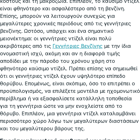
κόστους και τη μακροζωία. Επιπλέον, το καύσιμο ντίζελ
είναι φθηνότερο και ασφαλέστερο από τη βενζίνη.
Επίσης, μπορούν να λειτουργούν συνεχώς για
μεγαλύτερες χρονικές περιόδους από τις γεννήτριες
βενζίνης. Ωστόσο, υπάρχει και ένα σημαντικό
μειονέκτημα: οι γεννήτριες ντίζελ είναι πολύ
ακριβότερες από τις
Γεννήτριες Βενζίνης
με την ίδια
ονομαστική ισχύ, ακόμη και αν η διαφορά τιμής
αποδίδει με την πάροδο του χρόνου χάρη στο
φθηνότερο καύσιμο ντίζελ. Πρέπει επίσης να σημειωθεί
ότι οι γεννήτριες ντίζελ έχουν υψηλότερο επίπεδο
θορύβου. Επομένως, είναι σκόπιμο, όσο το επιτρέπει ο
προϋπολογισμός, να επιλέξετε μοντέλα με ηχομονωτικό
περίβλημα ή να εξασφαλίσετε κατάλληλη τοποθεσία
για τη γεννήτρια ώστε να μην ενοχλείστε από το
θόρυβο. Επιπλέον, μια γεννήτρια ντίζελ καταλαμβάνει
περισσότερο χώρο λόγω των μεγαλύτερων διαστάσεων
και του μεγαλύτερου βάρους της.