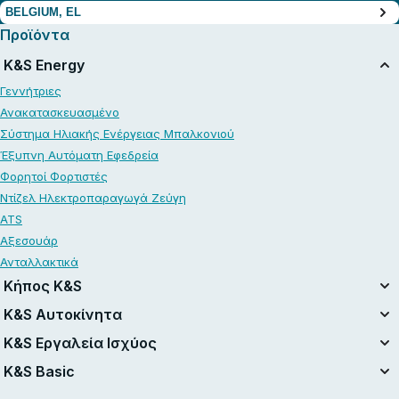
BELGIUM, EL
Προϊόντα
K&S Energy
Γεννήτριες
Ανακατασκευασμένο
Σύστημα Ηλιακής Ενέργειας Μπαλκονιού
Έξυπνη Αυτόματη Εφεδρεία
Φορητοί Φορτιστές
Ντίζελ Ηλεκτροπαραγωγά Ζεύγη
ATS
Αξεσουάρ
Ανταλλακτικά
Κήπος K&S
Ενοποιημένο Σύστημα Μπαταριών
K&S Αυτοκίνητα
Σετ με Μπαταρία 20V
Αεροσυμπιεστές
K&S Εργαλεία Ισχύος
Ανακατασκευασμένο
Εκκινητές μπαταρίας
Ηλεκτρικά Εργαλεία
K&S Basic
Αλυσοπρίονα
Σκούπες ηλεκτρικές
Benzin-Rasentraktor
Γεννήτριες Βενζίνης K&S Basic