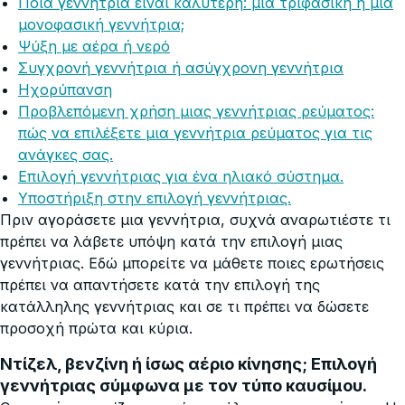
Ποια γεννήτρια είναι καλύτερη: μια τριφασική ή μια
μονοφασική γεννήτρια;
Ψύξη με αέρα ή νερό
Συγχρονή γεννήτρια ή ασύγχρονη γεννήτρια
Ηχορύπανση
Προβλεπόμενη χρήση μιας γεννήτριας ρεύματος:
πώς να επιλέξετε μια γεννήτρια ρεύματος για τις
ανάγκες σας.
Επιλογή γεννήτριας για ένα ηλιακό σύστημα.
Υποστήριξη στην επιλογή γεννήτριας.
Πριν αγοράσετε μια γεννήτρια, συχνά αναρωτιέστε τι
πρέπει να λάβετε υπόψη κατά την επιλογή μιας
γεννήτριας. Εδώ μπορείτε να μάθετε ποιες ερωτήσεις
πρέπει να απαντήσετε κατά την επιλογή της
κατάλληλης γεννήτριας και σε τι πρέπει να δώσετε
προσοχή πρώτα και κύρια.
Ντίζελ, βενζίνη ή ίσως αέριο κίνησης; Επιλογή
γεννήτριας σύμφωνα με τον τύπο καυσίμου.