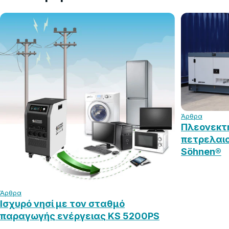
Άρθρα
Πλεονεκτ
πετρελαιο
Söhnen®
Άρθρα
Ισχυρό νησί με τον σταθμό
παραγωγής ενέργειας KS 5200PS