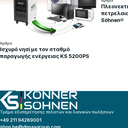
Άρθρα
Πλεονεκτ
πετρελαιο
Söhnen®
Άρθρα
Ισχυρό νησί με τον σταθμό
παραγωγής ενέργειας KS 5200PS
Τμήμα εξυπηρέτησης πελατών και λιανικών πωλήσεων
+49 211 94289001
shop.be@dimaxgroup.com