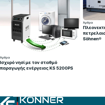
Άρθρα
Πλεονεκτ
πετρελαιο
Söhnen®
Άρθρα
Ισχυρό νησί με τον σταθμό
παραγωγής ενέργειας KS 5200PS