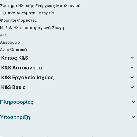
Σύστημα Ηλιακής Ενέργειας Μπαλκονιού
Έξυπνη Αυτόματη Εφεδρεία
Φορητοί Φορτιστές
Ντίζελ Ηλεκτροπαραγωγά Ζεύγη
ATS
Αξεσουάρ
Ανταλλακτικά
Κήπος K&S
Ενοποιημένο Σύστημα Μπαταριών
K&S Αυτοκίνητα
Σετ με Μπαταρία 20V
Αεροσυμπιεστές
K&S Εργαλεία Ισχύος
Ανακατασκευασμένο
Εκκινητές μπαταρίας
Ηλεκτρικά Εργαλεία
K&S Basic
Αλυσοπρίονα
Σκούπες ηλεκτρικές
Benzin-Rasentraktor
Γεννήτριες Βενζίνης K&S Basic
Συσκευές φόρτισης για μπαταρίες αυτοκινήτων
Πληροφορίες
Χλοοκοπτικά
Γεννήτριες Inverter K&S Basic
Χορτοκοπτικά
Σχετικά με την εταιρεία
Υποστήριξη
Ψαλίδια Μπορντούρας
Χρήσιμα άρθρα
Cordless Electric Κλαδευτήρια
Εγχειρίδια και κατάλογοι
Επαφές
Ασύρματη Σκούπα-Φυσητήρας Κήπου
Ειδήσεις
Υπηρεσία και επισκευή