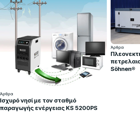
Άρθρα
Πλεονεκτ
πετρελαιο
Söhnen®
Άρθρα
Ισχυρό νησί με τον σταθμό
παραγωγής ενέργειας KS 5200PS