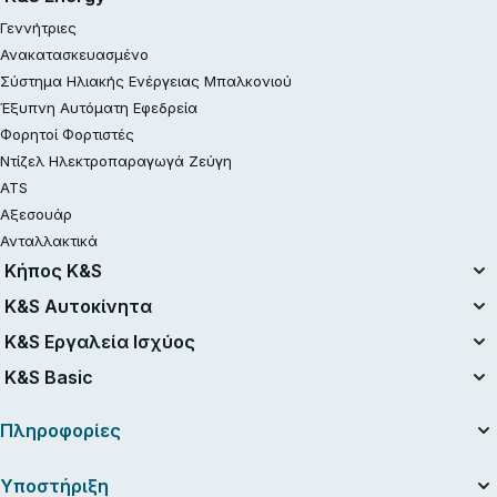
Γεννήτριες
Ανακατασκευασμένο
Σύστημα Ηλιακής Ενέργειας Μπαλκονιού
Έξυπνη Αυτόματη Εφεδρεία
Φορητοί Φορτιστές
Ντίζελ Ηλεκτροπαραγωγά Ζεύγη
ATS
Αξεσουάρ
Ανταλλακτικά
Κήπος K&S
Ενοποιημένο Σύστημα Μπαταριών
K&S Αυτοκίνητα
Σετ με Μπαταρία 20V
Αεροσυμπιεστές
K&S Εργαλεία Ισχύος
Ανακατασκευασμένο
Εκκινητές μπαταρίας
Ηλεκτρικά Εργαλεία
K&S Basic
Αλυσοπρίονα
Σκούπες ηλεκτρικές
Benzin-Rasentraktor
Γεννήτριες Βενζίνης K&S Basic
Συσκευές φόρτισης για μπαταρίες αυτοκινήτων
Πληροφορίες
Χλοοκοπτικά
Γεννήτριες Inverter K&S Basic
Χορτοκοπτικά
Σχετικά με την εταιρεία
Υποστήριξη
Ψαλίδια Μπορντούρας
Χρήσιμα άρθρα