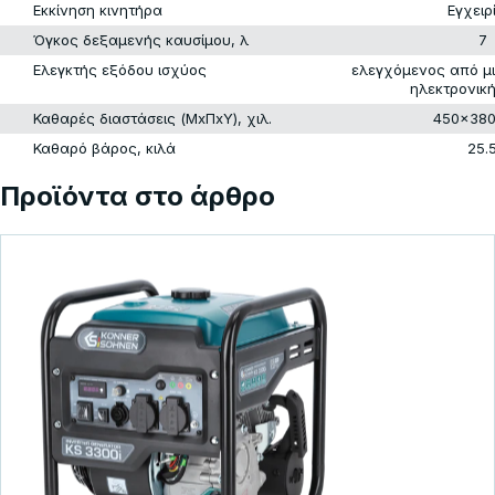
Εκκίνηση κινητήρα
Εγχειρ
Όγκος δεξαμενής καυσίμου, λ
7
Ελεγκτής εξόδου ισχύος
ελεγχόμενος από μ
ηλεκτρονικ
Καθαρές διαστάσεις (ΜxΠxΥ), χιλ.
450x38
Καθαρό βάρος, κιλά
25.
Προϊόντα στο άρθρο