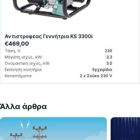
Αντιστροφέας Γεννήτρια KS 3300i
€469,00
Τάση, V:
230
Μέγιστη ισχύς, kW:
3.3
Ονομαστική ισχύς, kW:
3.0
Εκκίνηση κινητήρα:
Εγχειρίδιο
Καταστήματα:
2 x Σούκο 230 V
Άλλα άρθρα