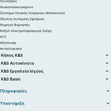
Γεννήτριες
Ανακατασκευασμένο
Σύστημα Ηλιακής Ενέργειας Μπαλκονιού
Έξυπνη Αυτόματη Εφεδρεία
Φορητοί Φορτιστές
Ντίζελ Ηλεκτροπαραγωγά Ζεύγη
ATS
Αξεσουάρ
Ανταλλακτικά
Κήπος K&S
Ενοποιημένο Σύστημα Μπαταριών
K&S Αυτοκίνητα
Σετ με Μπαταρία 20V
Αεροσυμπιεστές
K&S Εργαλεία Ισχύος
Ανακατασκευασμένο
Εκκινητές μπαταρίας
Ηλεκτρικά Εργαλεία
K&S Basic
Αλυσοπρίονα
Σκούπες ηλεκτρικές
Benzin-Rasentraktor
Γεννήτριες Βενζίνης K&S Basic
Συσκευές φόρτισης για μπαταρίες αυτοκινήτων
Πληροφορίες
Χλοοκοπτικά
Γεννήτριες Inverter K&S Basic
Χορτοκοπτικά
Σχετικά με την εταιρεία
Υποστήριξη
Ψαλίδια Μπορντούρας
Χρήσιμα άρθρα
Cordless Electric Κλαδευτήρια
Εγχειρίδια και κατάλογοι