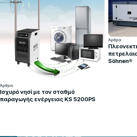
Άρθρα
Πλεονεκτ
πετρελαιο
Söhnen®
Άρθρα
Ισχυρό νησί με τον σταθμό
παραγωγής ενέργειας KS 5200PS