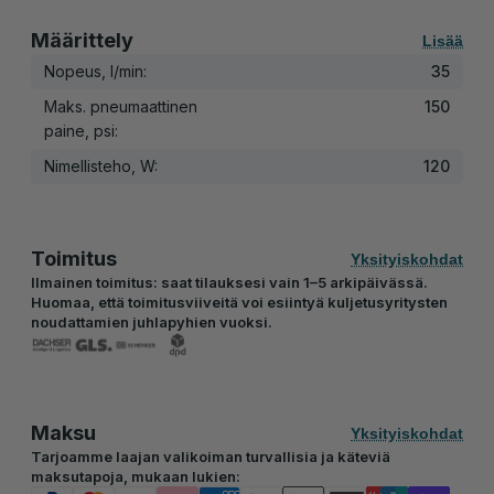
Määrittely
Lisää
Nopeus, l/min:
35
Maks. pneumaattinen
150
paine, psi:
Nimellisteho, W:
120
Toimitus
Yksityiskohdat
Ilmainen toimitus: saat tilauksesi vain 1–5 arkipäivässä.
Huomaa, että toimitusviiveitä voi esiintyä kuljetusyritysten
noudattamien juhlapyhien vuoksi.
Maksu
Yksityiskohdat
Tarjoamme laajan valikoiman turvallisia ja käteviä
maksutapoja, mukaan lukien: