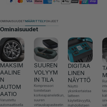
OMINAISUUDET
MÄÄRITTELY
OHJEET
Ominaisuudet
MAKSIM
SUUREN
DIGITAA
T
AALINE
VOLYYM
LINEN
M
N
IN TILA
NÄYTTÖ
Ru
AUTOM
Kompressori
int
Näyttö
toimitetaan
ta
yksinkertaistaa
AATIO
korkeapaineletkun,
kä
laitteen
Varustettu
suuren
sin
käytettävyyttä,
automaattisella
virtauskapasiteetin
val
mahdollistaen