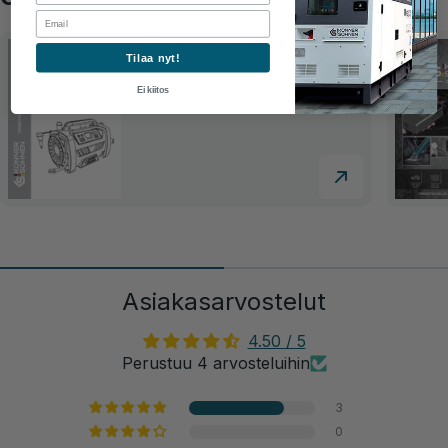
Email
Auton ilmakompressori KS P30
Tilaa nyt!
Ohje | Kompressori
Ei kiitos
Asiakasarvostelut
4.50 / 5
Perustuu 4 arvosteluihin
3
0