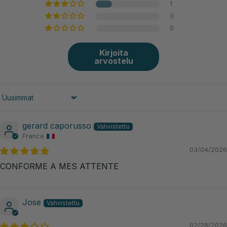
1
0
0
Kirjoita
arvostelu
Sort by
gerard caporusso
France
03/04/2026
CONFORME A MES ATTENTE
Jose
02/28/2026