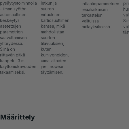
pysäytystoiminnolla
letkun ja
pi
inflaatioparametrien
- ilman syötön
suuren
hu
reaaliaikaisen
automaattinen
virtauksen
val
tarkastelun
keskeytys
kartiosuuttimen
Sii
valituissa
asetettujen
kanssa, mikä
val
mittayksiköissä.
parametrien
mahdollistaa
tila
saavuttamisen
suurten
yhteydessä.
tilavuuksien,
Siinä on
kuten
riittävän pitkä
kumiveneiden,
kaapeli - 3 m
uima-altaiden
käyttömukavuuden
jne., nopean
takaamiseksi.
täyttämisen.
Määrittely