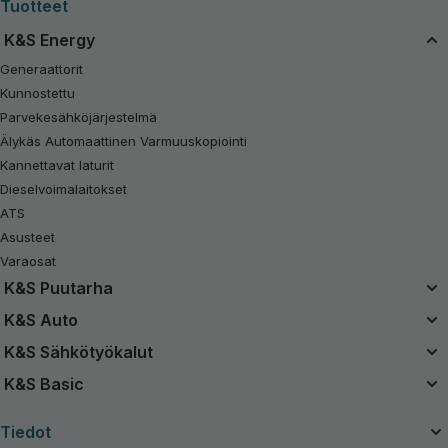
Tuotteet
K&S Energy
Generaattorit
Kunnostettu
Parvekesähköjärjestelmä
Älykäs Automaattinen Varmuuskopiointi
Kannettavat laturit
Dieselvoimalaitokset
ATS
Asusteet
Varaosat
K&S Puutarha
Yhtenäinen akkujärjestelmä
K&S Auto
20V akkuvoimaiset sarjat
Ilmakompressorit
K&S Sähkötyökalut
Kunnostettu
Käynnistyskaapelit
Sähkötyökalut
K&S Basic
Moottorisahat
Pölynimurit
Bensiinikäyttöinen traktori ruohonleikkuri
Bensiinikäyttöiset generaattorit K&S Basic
Latauslaitteet auton akuille
Tiedot
Ruohonleikkurit
Invertterigeneraattorit K&S Basic