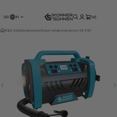
Hanki Bonusakkusi 🎁 20V Akkuvoimaiset Sarjat
(0)
FI
K&S Auto
Kompressori
Auton ilmakompressori KS P30