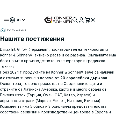
Вземете своя бонус батерия 🎁 20V Батерийни
Комплекти
(0)
BG
Постижения
Нашите постижения
Dimax Int. GmbH (Германия), производител на технологията
Könner & Söhnen®, активно расте и се развива. Компанията има
богат опит в производството на генератори и градинска
техника.
През 2024 г. продуктите на Könner & Söhnen® вече са налични
и с голямо търсене в
повече от 20 европейски държави
.
Освен това, те вече присъстват в Съединените щати и
страните от Латинска Америка, както и в много страни от
Близкия изток (Турция, Оман, ОАЕ, Катар, Израел) и
африкански страни (Мароко, Египет, Нигерия, Етиопия).
Компанията има 5 офиса и 3 официални представителства,
собствени сервизни и производствени центрове в Европа и