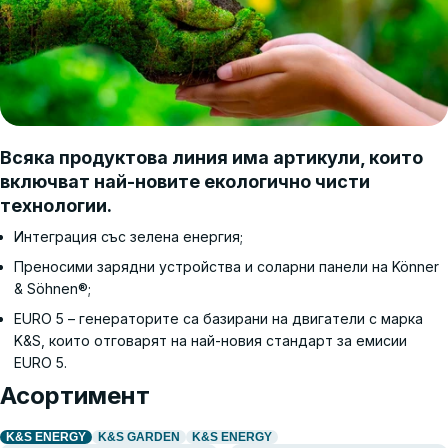
Всяка продуктова линия има артикули, които
включват най-новите екологично чисти
технологии.
Интеграция със зелена енергия;
Преносими зарядни устройства и соларни панели на Könner
& Söhnen®;
EURO 5 – генераторите са базирани на двигатели с марка
K&S, които отговарят на най-новия стандарт за емисии
EURO 5.
Асортимент
K&S ENERGY
K&S GARDEN
K&S ENERGY