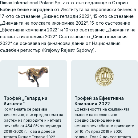
Dimax International Poland Sp. z o. o. със седалище в Старин
Бабице беше наградена от Института за европейски бизнес в
17-ото състезание „Бизнес гепарди 2022“, 15-ото състезание
„Диаманти на полската икономика 2022“, 15-ото състезание
„Ефективна компания 2022“ и 10-ото състезание „Диаманти на
полската икономика 2022“. Състезанието „Силна компания
2022“ се основава на финансови данни от Националния
съдебен регистър (Krajowy Rejestr Sądowy).
Трофей „Гепард на
Трофей за Ефективна
бизнеса“
Компания 2022
Компанията се развива
Ефективността на компанията
динамично, със среден темп на
също е на високо ниво -
растеж на приходите и нетната
средно съотношение на
печалба от 454.8% за периода
нетната печалба към приходите
2019-2020 г. Това й донесе
от 10.7% през 2019 и 2020
титлата Бизнес Гепард 2022.
година. Това й донесе титлата