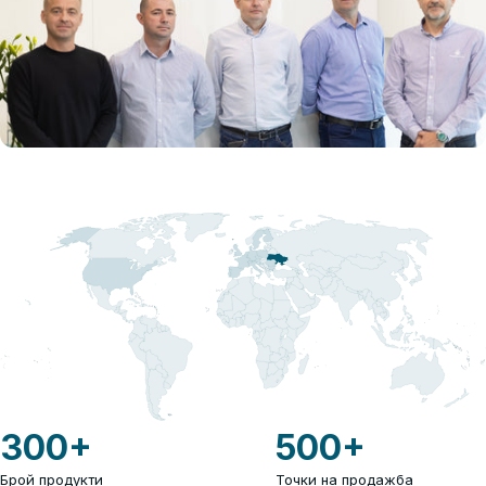
300
+
500
+
Брой продукти
Точки на продажба