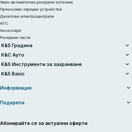
Умен автоматичен резервен източник
Преносими зарядни устройства
Дизелови електроцентрали
АТС
Аксесоари
Резервни части
K&S Градина
Унифицирана батерийна система
К&С Ауто
Комплекти с батерия 20V
Въздушни компресори
K&S Инструменти за захранване
Реновиран
Стартери за запалване
Електроинструменти
K&S Basic
Верижни триони
Прахосмукачки
Benzin-Rasentraktor
Бензинови генератори K&S Basic
Зарядни устройства за автомобилни батерии
Информация
Косачки
Инверторни генератори K&S Basic
Коси с корда
За компанията
Подкрепа
Храсторези
Полезни статии
Акумулаторни електрически ножици за подрязване
Ръководства и каталози
Контакти
Градинска безжична прахосмукачка-духалка
Новини
Обслужване и ремонт
Абонирайте се за актуални оферти
Ножица за трева
Дилъри
Обща гаранция
Мотики