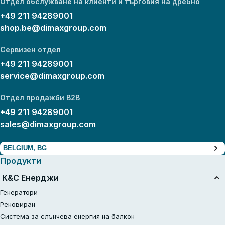
Отдел обслужване на клиенти и търговия на дребно
+49 211 94289001
shop.be@dimaxgroup.com
Сервизен отдел
+49 211 94289001
service@dimaxgroup.com
Отдел продажби B2B
+49 211 94289001
sales@dimaxgroup.com
BELGIUM, BG
Продукти
К&С Енерджи
Генератори
Реновиран
Система за слънчева енергия на балкон