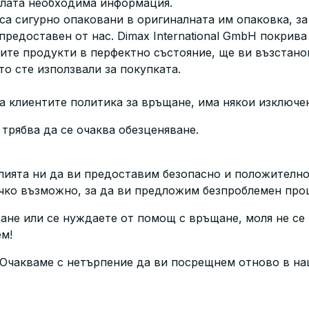
ялата необходима информация.
 са сигурно опаковани в оригиналната им опаковка, за
предоставен от нас. Dimax International GmbH покрива
тите продукти в перфектно състояние, ще ви възстано
о сте използвали за покупката.
а клиентите политика за връщане, има някои изключен
трябва да се очаква обезценяване.
лията ни да ви предоставим безопасно и положително
ичко възможно, за да ви предложим безпроблемен про
не или се нуждаете от помощ с връщане, моля не се 
ем!
 Очакваме с нетърпение да ви посрещнем отново в на