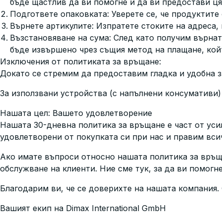
бъде щастлив да ви помогне и да ви предостави ц
Подгответе опаковката: Уверете се, че продуктите
Върнете артикулите: Изпратете стоките на адреса, 
Възстановяване на сума: След като получим върна
бъде извършено чрез същия метод на плащане, койт
Изключения от политиката за връщане:
Докато се стремим да предоставим гладка и удобна з
За използвани устройства (с напълнени консумативи) 
Нашата цел: Вашето удовлетворение
Нашата 30-дневна политика за връщане е част от уси
удовлетворени от покупката си при нас и правим вс
Ако имате въпроси относно нашата политика за връща
обслужване на клиенти. Ние сме тук, за да ви помогн
Благодарим ви, че се доверихте на нашата компания.
Вашият екип на Dimax International GmbH