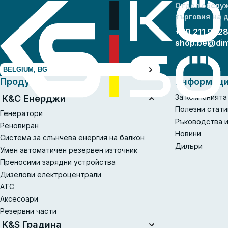
Отдел обслуж
търговия на 
+49 211 942
shop.be@di
BELGIUM, BG
Продукти
Информац
За компанията
К&С Енерджи
Полезни стати
Генератори
Ръководства и
Реновиран
Новини
Система за слънчева енергия на балкон
Дилъри
Умен автоматичен резервен източник
Преносими зарядни устройства
Дизелови електроцентрали
АТС
Аксесоари
Резервни части
K&S Градина