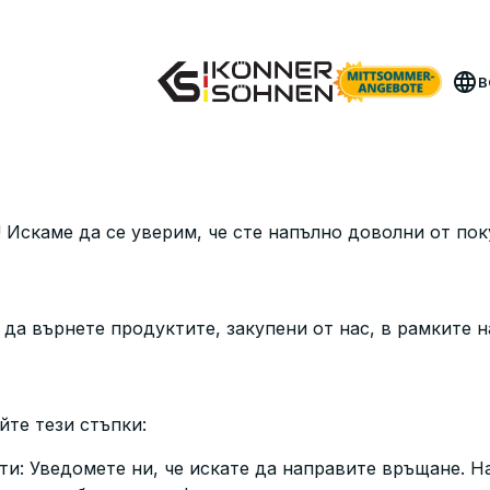
емете своя бонус батерия 🎁 20V Батерийни Компле
B
Искаме да се уверим, че сте напълно доволни от поку
да върнете продуктите, закупени от нас, в рамките н
йте тези стъпки:
ти: Уведомете ни, че искате да направите връщане. 