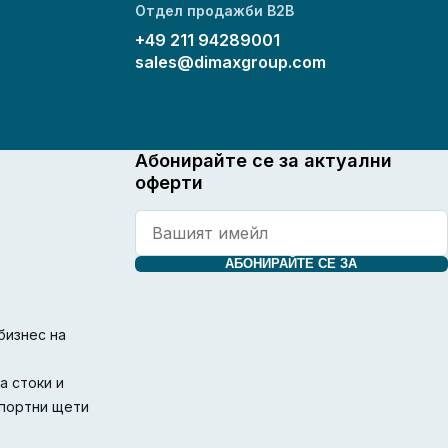
Отдел продажби B2B
+49 211 94289001
sales@dimaxgroup.com
Абонирайте се за актуални
оферти
АБОНИРАЙТЕ СЕ ЗА
бизнес на
а стоки и
спортни щети