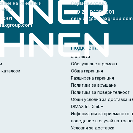
ване на клиенти и
Сервизен отдел
дребно
+49 211 94289001
89001
service@dimaxgroup.com
maxgroup.com
ия
Подкрепа
Контакти
и
Обслужване и ремонт
 каталози
Обща гаранция
Разширена гаранция
Политика за връщане
Политика за поверителност
Общи условия за доставка и 
DIMAX Int. GmbH
Информация за приемането н
поведение в случай на тран
Условия за доставка