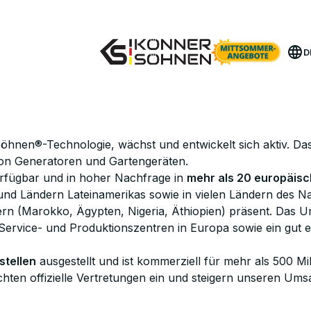
Hol dir deinen Bonus-Akku 🎁 20V Akku-Sets
D
Söhnen®-Technologie, wächst und entwickelt sich aktiv. 
von Generatoren und Gartengeräten.
rfügbar und in hoher Nachfrage in
mehr als 20 europäis
n und Ländern Lateinamerikas sowie in vielen Ländern des 
dern (Marokko, Ägypten, Nigeria, Äthiopien) präsent. Das
 Service- und Produktionszentren in Europa sowie ein gut e
stellen
ausgestellt und ist kommerziell für mehr als 500 M
hten offizielle Vertretungen ein und steigern unseren Umsa