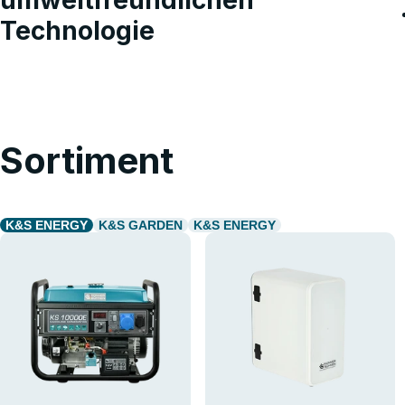
Technologie
Sortiment
E
K&S ENERGY
K&S GARDEN
K&S ENERGY
exkl
und E
Abonnier
Sonderakt