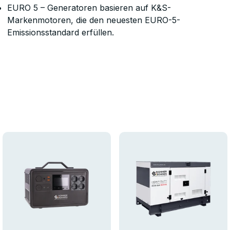
EURO 5 – Generatoren basieren auf K&S-
Markenmotoren, die den neuesten EURO-5-
Emissionsstandard erfüllen.
rhalten Sie
usive Angebote
xperten-Tipps!
en Sie unseren Newsletter für
ionen und nützliche Ratschläge.