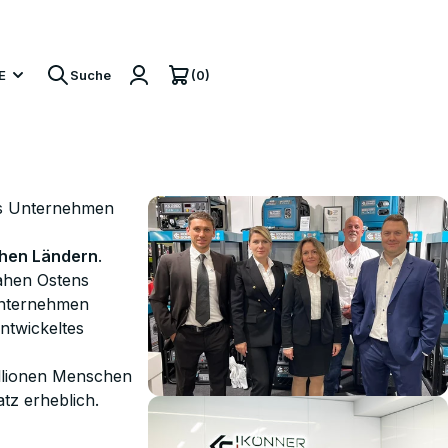
(0)
E
Suche
Das Unternehmen
chen Ländern
.
Nahen Ostens
 Unternehmen
ntwickeltes
illionen Menschen
tz erheblich.