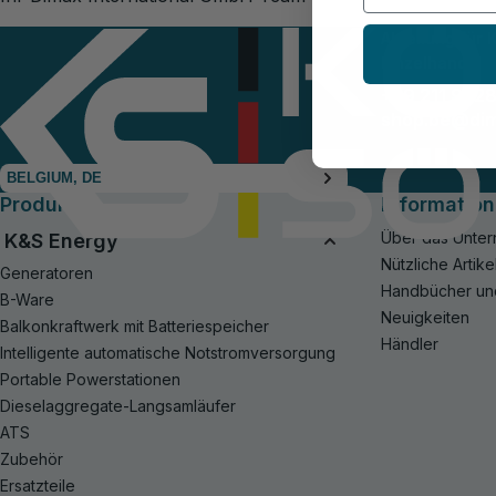
Abteilung für
Einzelhandel
+49 211 942
shop.be@di
BELGIUM, DE
Produkte
Information
Über das Unte
K&S Energy
Nützliche Artike
Generatoren
Handbücher un
B-Ware
Neuigkeiten
Balkonkraftwerk mit Batteriespeicher
Händler
Intelligente automatische Notstromversorgung
Portable Powerstationen
Dieselaggregate-Langsamläufer
ATS
Zubehör
Ersatzteile