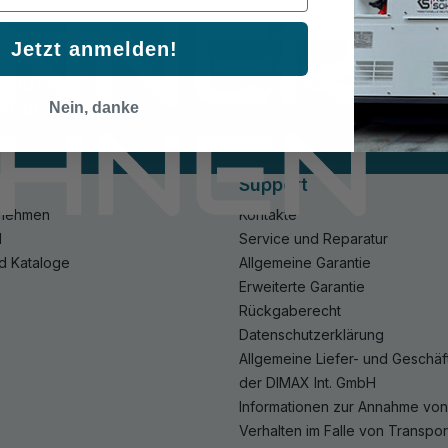
 Kundenservice und
Serviceabteilung
Jetzt anmelden!
+49 211 94289001
89001
service@dimaxgroup.com
maxgroup.com
Nein, danke
Support
rnehmen
Kontakte
l
Service und Reparatur
d Kataloge
Allgemeine Garantie
Erweiterte Garantie
Rückgaberecht
Datenschutzerklärung
Allgemeine Liefer- und Geschä
der DIMAX Int. GmbH
Informationen zur Annahme vo
Verhalten im Falle von Transpo