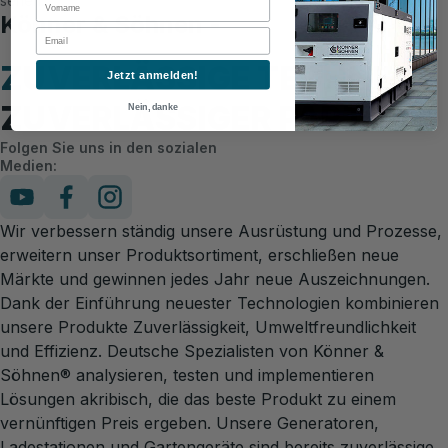
sehen.
Könner & Söhnen -
Email
ZUVERLÄSSIGE TECHNIK
Jetzt anmelden!
ZUVERLÄSSIGER PARTNER
Nein, danke
Folgen Sie uns in den sozialen
Medien:
Wir verbessern ständig unsere Ausrüstung und Prozesse,
erweitern unser Produktsortiment, erschließen neue
Märkte und gewinnen jedes Jahr neue Auszeichnungen.
Dank der Einführung neuester Technologien kombinieren
unsere Produkte Zuverlässigkeit, Umweltfreundlichkeit
und Effizienz. Deutsche Spezialisten von Könner &
Söhnen® analysieren, testen und implementieren
Lösungen akribisch, die das beste Produkt zu einem
vernünftigen Preis ergeben. Unsere Generatoren,
Ladestationen und Gartengeräte sind bereits zuverlässige