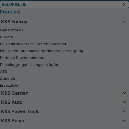
BELGIUM, DE
Produkte
K&S Energy
Generatoren
B-Ware
Balkonkraftwerk mit Batteriespeicher
Intelligente automatische Notstromversorgung
Portable Powerstationen
Dieselaggregate-Langsamläufer
ATS
Zubehör
Ersatzteile
K&S Garden
Das Einzelbatteriesystem
K&S Auto
20V Akku-Sets
Luftkompressor
K&S Power Tools
B-Ware
Starthilfe Powerbank
Akku-Werkzeuge
K&S Basic
Kettensägen
Handstaubsauger
Benzin-Rasentraktor
Benzin-Generatoren K&S Basic