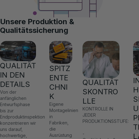
Unsere Produktion &
Qualitätssicherung
QUALITÄT
SPITZ
IN DEN
ENTE
I
QUALITÄT
DETAILS
CHNI
H
SKONTRO
Von der
K
S
anfänglichen
LLE
Eigene
Entwurfsphase
U
KONTROLLE IN
Montagelinien
bis zur
JEDER
P
in
Endproduktinspektion
PRODUKTIONSSTUFE:
Fabriken,
konzentrieren wir
T
die
uns darauf,
-
L
Ausrüstung
hochwertige,