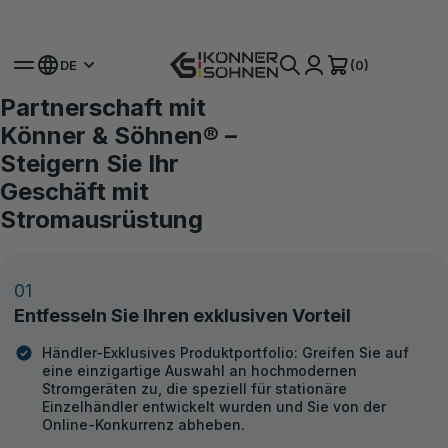
Hol dir deinen Bonus-Akku 🎁 20V Akku-Sets
(0)
DE
Partnerschaft mit
Für Händler
Schlüsselfertiges Geschäft: von
Könner & Söhnen® –
Dropshipping bis zur exklusiven
Steigern Sie Ihr
Vertretung
Geschäft mit
Stromausrüstung
Seit 2002 sind wir bestrebt, die besten Geräte zu entwickeln, indem
wir unsere eigenen Erfahrungen, globale Praktiken und
Anregungen von Kunden und Auftraggebern nutzen.
01
WERDEN SIE HÄNDLER
Entfesseln Sie Ihren exklusiven Vorteil
KATALOG HERUNTERLADEN
Händler-Exklusives Produktportfolio: Greifen Sie auf
eine einzigartige Auswahl an hochmodernen
Stromgeräten zu, die speziell für stationäre
Einzelhändler entwickelt wurden und Sie von der
Online-Konkurrenz abheben.