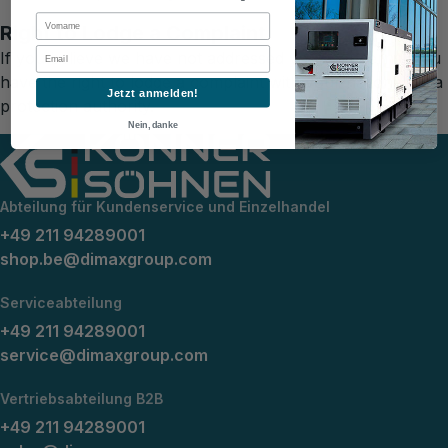
First Name
Right to Lodge a Complaint
Email
If you believe we have not addressed your concerns, you
have the right to lodge a complaint with your national data
Jetzt anmelden!
protection authority.
Nein, danke
Abteilung für Kundenservice und Einzelhandel
+49 211 94289001
shop.be@dimaxgroup.com
Serviceabteilung
+49 211 94289001
service@dimaxgroup.com
Vertriebsabteilung B2B
+49 211 94289001