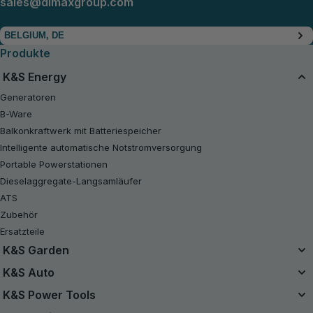
sales@dimaxgroup.com
BELGIUM, DE
Produkte
K&S Energy
Generatoren
B-Ware
Balkonkraftwerk mit Batteriespeicher
Intelligente automatische Notstromversorgung
Portable Powerstationen
Dieselaggregate-Langsamläufer
ATS
Zubehör
Ersatzteile
K&S Garden
Das Einzelbatteriesystem
K&S Auto
20V Akku-Sets
Luftkompressor
K&S Power Tools
B-Ware
Starthilfe Powerbank