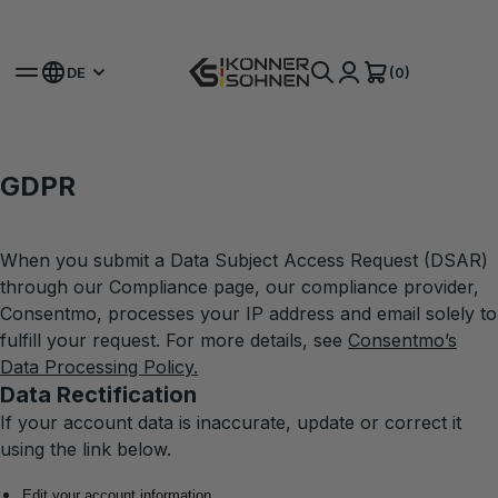
Hol dir deinen Bonus-Akku 🎁 20V Akku-Sets
(0)
DE
GDPR
When you submit a Data Subject Access Request (DSAR)
through our Compliance page, our compliance provider,
Consentmo, processes your IP address and email solely to
fulfill your request. For more details, see
Consentmo’s
Data Processing Policy
.
Data Rectification
If your account data is inaccurate, update or correct it
using the link below.
Edit your account information