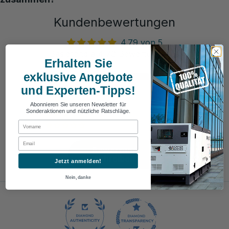
Kundenbewertungen
4.79 von 5
Basierend auf 70 Bewertungen
Erhalten Sie
exklusive Angebote
59
und Experten-Tipps!
8
2
Abonnieren Sie unseren Newsletter für
Sonderaktionen und nützliche Ratschläge.
1
First Name
0
Email
Bewertung
schreiben
Jetzt anmelden!
Nein, danke