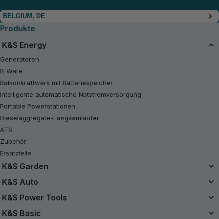
BELGIUM, DE
Produkte
K&S Energy
Generatoren
B-Ware
Balkonkraftwerk mit Batteriespeicher
Intelligente automatische Notstromversorgung
Portable Powerstationen
Dieselaggregate-Langsamläufer
ATS
Zubehör
Ersatzteile
K&S Garden
Das Einzelbatteriesystem
K&S Auto
20V Akku-Sets
Luftkompressor
K&S Power Tools
B-Ware
Starthilfe Powerbank
Akku-Werkzeuge
K&S Basic
Kettensägen