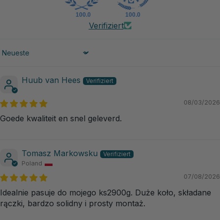
100.0
100.0
Verifiziert
Sort by
Huub van Hees
08/03/2026
Goede kwaliteit en snel geleverd.
Tomasz Markowsku
Poland
07/08/2026
Idealnie pasuje do mojego ks2900g. Duże koło, składane
rączki, bardzo solidny i prosty montaż.