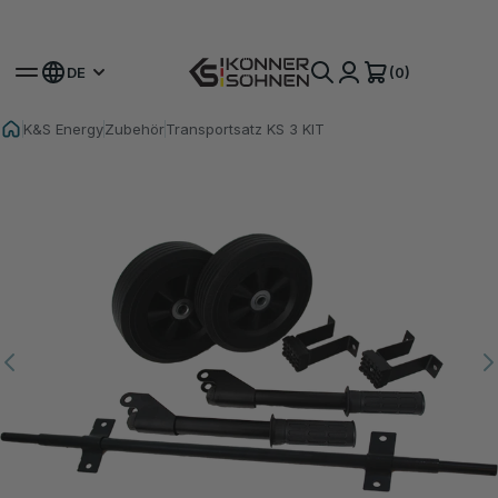
Hol dir deinen Bonus-Akku 🎁 20V Akku-Sets
(0)
DE
K&S Energy
Zubehör
Transportsatz KS 3 KIT