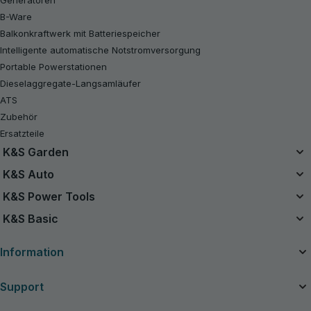
Generatoren
B-Ware
Balkonkraftwerk mit Batteriespeicher
Intelligente automatische Notstromversorgung
Portable Powerstationen
Dieselaggregate-Langsamläufer
ATS
Zubehör
Ersatzteile
K&S Garden
Das Einzelbatteriesystem
K&S Auto
20V Akku-Sets
Luftkompressor
K&S Power Tools
B-Ware
Starthilfe Powerbank
Akku-Werkzeuge
K&S Basic
Kettensägen
Handstaubsauger
Benzin-Rasentraktor
Benzin-Generatoren K&S Basic
Ladegeräte für Autobatterien
Information
Rasenmäher
Inverter-Generatoren K&S Basic
Rasentrimmer
Über das Unternehmen
Support
Akkubetriebene Heckenscheren
Nützliche Artikel
Akku-Gartenscheren
Handbücher und Kataloge
Kontakte