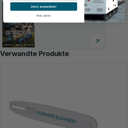
Könner & Söhnen Garten
Jetzt anmelden!
Katalog | K&S Garden
Nein, danke
Verwandte Produkte