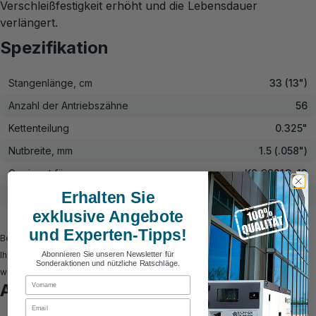
Verschleißfestigkeit erhöht und die Lebensdauer
verlängert.
Spezifikation
Stangenlänge, cm
33 (13")
Anzahl der Antriebszähne
56
Kettenteilung
0.325"
Nutbreite, mm
1.5 (.058")
Geeignet für
KS CS21G-13
Erhalten Sie
SKU
KS 28FC56
exklusive Angebote
Strichcode
4260405367894
und Experten-Tipps!
Bevor Sie bestellen, stellen Sie sicher, dass die volle Kompatibilität mit
Ihrem Werkzeugmodell gewährleistet ist. Vergleichen Sie Spezifikationen
Abonnieren Sie unseren Newsletter für
Sonderaktionen und nützliche Ratschläge.
wie Kettenteilung, Kettenlänge und andere Parameter.
First Name
Anweisungen
Email