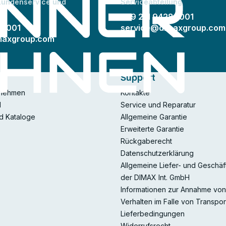
 Kundenservice und
Serviceabteilung
+49 211 94289001
89001
service@dimaxgroup.com
maxgroup.com
Support
rnehmen
Kontakte
l
Service und Reparatur
d Kataloge
Allgemeine Garantie
Erweiterte Garantie
Rückgaberecht
Datenschutzerklärung
Allgemeine Liefer- und Geschä
der DIMAX Int. GmbH
Informationen zur Annahme vo
Verhalten im Falle von Transpo
Lieferbedingungen
Widerrufsrecht