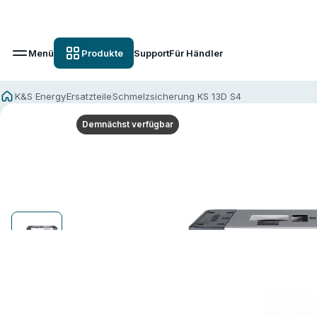
Menü
Produkte
Support
Für Händler
K&S Energy
Ersatzteile
Schmelzsicherung KS 13D S4
Demnächst verfügbar