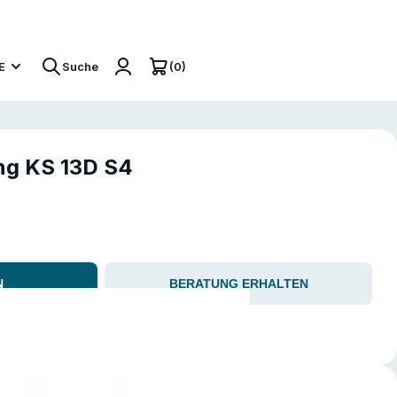
(0)
E
Suche
ng KS 13D S4
N
BERATUNG ERHALTEN