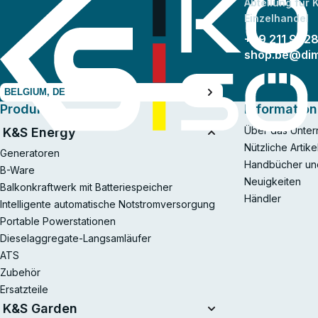
Abteilung für
Einzelhandel
+49 211 942
shop.be@di
BELGIUM, DE
Produkte
Information
Über das Unte
K&S Energy
Nützliche Artike
Generatoren
Handbücher un
B-Ware
Neuigkeiten
Balkonkraftwerk mit Batteriespeicher
Händler
Intelligente automatische Notstromversorgung
Portable Powerstationen
Dieselaggregate-Langsamläufer
ATS
Zubehör
Ersatzteile
K&S Garden