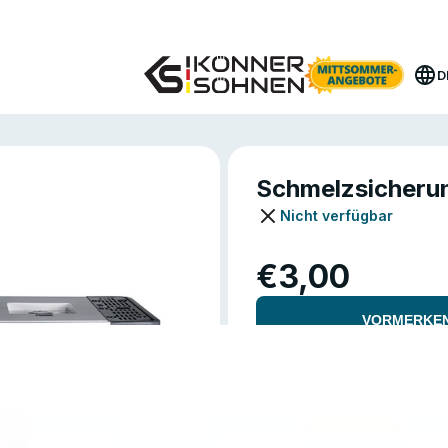
Hol dir deinen Bonus-Akku 🎁 20V Akku-Sets
D
Schmelzsicheru
Nicht verfügbar
€3,00
VORMERKE