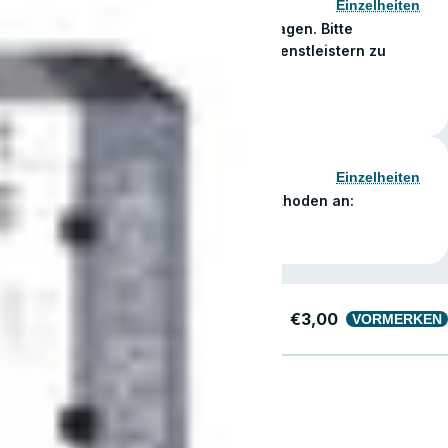
Einzelheiten
en Sie Ihre Bestellung in nur 1–5 Werktagen. Bitte
grund von Feiertagen bei den Versanddienstleistern zu
men kann.
Einzelheiten
lette sicherer und bequemer Zahlungsmethoden an:
€3,00
VORMERKEN