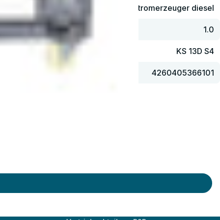
Stromerzeuger diesel
1.0
KS 13D S4
4260405366101