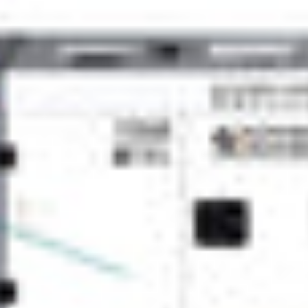
Lieferung
Kostenloser Versand: Erhalt
beachten Sie, dass es auf
Lieferverzögerungen kom
Zahlung
Wir bieten eine breite Pa