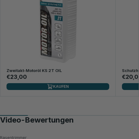
Zweitakt-Motoröl KS 2T OIL
Schutzh
€23,00
€20,0
KAUFEN
Video-Bewertungen
Rasentrimmer