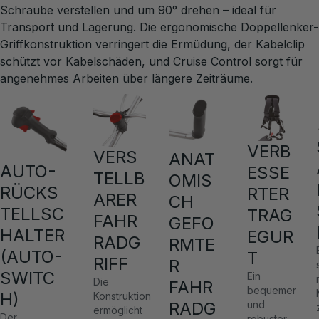
Schraube verstellen und um 90° drehen – ideal für
Transport und Lagerung. Die ergonomische Doppellenker-
Griffkonstruktion verringert die Ermüdung, der Kabelclip
schützt vor Kabelschäden, und Cruise Control sorgt für
angenehmes Arbeiten über längere Zeiträume.
VERB
VERS
ANAT
AUTO-
ESSE
TELLB
OMIS
RÜCKS
RTER
ARER
CH
TELLSC
TRAG
FAHR
GEFO
HALTER
EGUR
RADG
RMTE
(AUTO-
T
RIFF
R
SWITC
Ein
Die
FAHR
bequemer
H)
Konstruktion
RADG
und
ermöglicht
Der
robuster