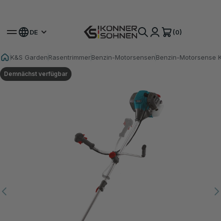
Hol dir deinen Bonus-Akku 🎁 20V Akku-Sets
(0)
DE
K&S Garden
Rasentrimmer
Benzin-Motorsensen
Benzin-Motorsense 
Demnächst verfügbar