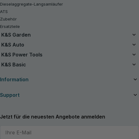
Dieselaggregate-Langsamläufer
ATS
Zubehör
Ersatzteile
K&S Garden
Das Einzelbatteriesystem
K&S Auto
20V Akku-Sets
Luftkompressor
K&S Power Tools
B-Ware
Starthilfe Powerbank
Akku-Werkzeuge
K&S Basic
Kettensägen
Handstaubsauger
Benzin-Rasentraktor
Benzin-Generatoren K&S Basic
Ladegeräte für Autobatterien
Information
Rasenmäher
Inverter-Generatoren K&S Basic
Rasentrimmer
Über das Unternehmen
Support
Akkubetriebene Heckenscheren
Nützliche Artikel
Akku-Gartenscheren
Handbücher und Kataloge
Kontakte
Akku-Laubbläser
Neuigkeiten
Service und Reparatur
Jetzt für die neuesten Angebote anmelden
Grasschere
Händler
Allgemeine Garantie
Bodenhacken
Erweiterte Garantie
Holzspalter
Rückgaberecht