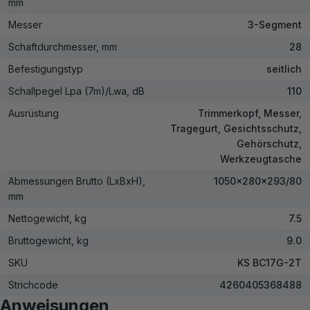
mm
Messer
3-Segment
Schaftdurchmesser, mm
28
Befestigungstyp
seitlich
Schallpegel Lpa (7m)/Lwa, dB
110
Ausrüstung
Trimmerkopf, Messer,
Tragegurt, Gesichtsschutz,
Gehörschutz,
Werkzeugtasche
Abmessungen Brutto (LxBxH),
1050x280x293/80
mm
Nettogewicht, kg
7.5
Bruttogewicht, kg
9.0
SKU
KS BC17G-2T
Strichcode
4260405368488
Anweisungen