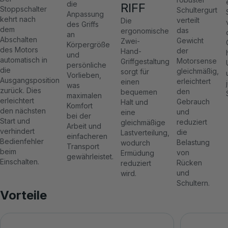
die
RIFF
Stoppschalter
Schultergurt
Anpassung
kehrt nach
verteilt
Die
des Griffs
dem
das
ergonomische
an
Abschalten
Gewicht
Zwei-
Körpergröße
des Motors
der
Hand-
und
automatisch in
Motorsense
Griffgestaltung
persönliche
die
gleichmäßig,
sorgt für
Vorlieben,
Ausgangsposition
erleichtert
einen
was
zurück. Dies
den
bequemen
maximalen
erleichtert
Gebrauch
Halt und
Komfort
den nächsten
und
eine
bei der
Start und
reduziert
gleichmäßige
Arbeit und
verhindert
die
Lastverteilung,
einfacheren
Bedienfehler
Belastung
wodurch
Transport
beim
von
Ermüdung
gewährleistet.
Einschalten.
Rücken
reduziert
und
wird.
Schultern.
Vorteile