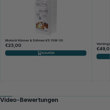
Motoröl Könner & Söhnen KS 10W-30
Verläng
€23,00
€49,0
KAUFEN
Video-Bewertungen