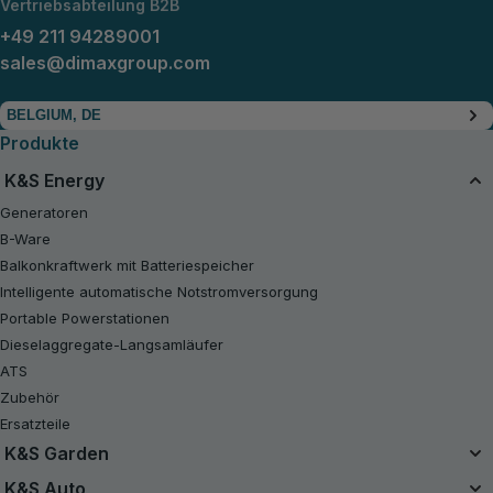
Vertriebsabteilung B2B
+49 211 94289001
sales@dimaxgroup.com
BELGIUM, DE
Produkte
K&S Energy
Generatoren
B-Ware
Balkonkraftwerk mit Batteriespeicher
Intelligente automatische Notstromversorgung
Portable Powerstationen
Dieselaggregate-Langsamläufer
ATS
Zubehör
Ersatzteile
K&S Garden
Das Einzelbatteriesystem
K&S Auto