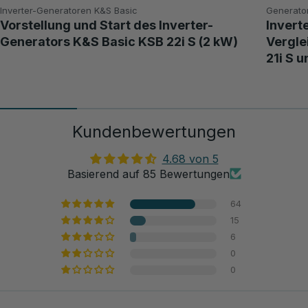
Inverter-Generatoren K&S Basic
Generato
Vorstellung und Start des Inverter-
Invert
Generators K&S Basic KSB 22i S (2 kW)
Vergle
21i S u
Kundenbewertungen
4.68 von 5
Basierend auf 85 Bewertungen
64
15
6
0
0