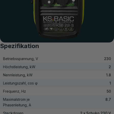
Spezifikation
Betriebsspannung, V
230
Höchstleistung, kW
2
Nennleistung, kW
1.8
Leistungszahl, cos φ
1
Frequenz, Hz
50
Maximalstrom je
8.7
Phasenleitung, A
Steckdosen
2 x Schuko 230 V