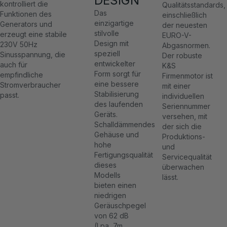
DESIGN
kontrolliert die
Qualitätsstandards,
Das
Funktionen des
einschließlich
einzigartige
Generators und
der neuesten
stilvolle
erzeugt eine stabile
EURO-V-
Design mit
230V 50Hz
Abgasnormen.
speziell
Sinusspannung, die
Der robuste
entwickelter
auch für
K&S
Form sorgt für
empfindliche
Firmenmotor ist
eine bessere
Stromverbraucher
mit einer
Stabilisierung
passt.
individuellen
des laufenden
Seriennummer
Geräts.
versehen, mit
Schalldämmendes
der sich die
Gehäuse und
Produktions-
hohe
und
Fertigungsqualität
Servicequalität
dieses
überwachen
Modells
lässt.
bieten einen
niedrigen
Geräuschpegel
von 62 dB
(Lpa, 7m