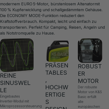
modernem EURO 5-Motor, bürstenlosem Altenatormit
100 % Kupferwicklung und schallgedämmtem Gehäuse.
Die ECONOMY MODE-Funktion reduziert den
Kraftstoffverbrauch. Kompakt, leicht und einfach zu
transportieren. Perfekt für Camping, Reisen, Angeln und
als Notstromquelle zu Hause.
PRÄSEN
ROBUST
TABLES
ER
REINE
,
MOTOR
SINUSWEL
HOCHW
Der robuste
LE
Motor von K&S
ERTIGE
Eingebautes
Basic erfüllt
S
Inverter-Modul mit
alle
Mikroprozessorsteuerung
europäischen