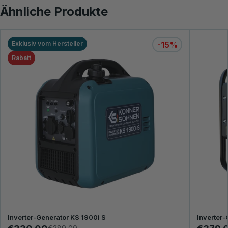
Ähnliche Produkte
Exklusiv vom Hersteller
-15%
Rabatt
Inverter-Generator KS 1900i S
Inverter-