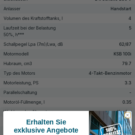
Anlasser
Handstart
Volumen des Kraftstofftanks, l
4
Laufzeit bei der Belastung
5
50%, h***
Schallpegel Lpa (7m)/Lwa, dB
62/87
Motormodell
KSB 100i
Hubraum, cm3
79.7
Typ des Motors
4-Takt-Benzinmotor
Motorleistung, PS
3.3
Parallelschaltung
-
Motoröl-Füllmenge, l
0.35
Wicklung des Alternators
Kupfer
Erhalten Sie
Schutzklasse
IP23M
exklusive Angebote
Ausrüstung
Generator, Garantiekarte,