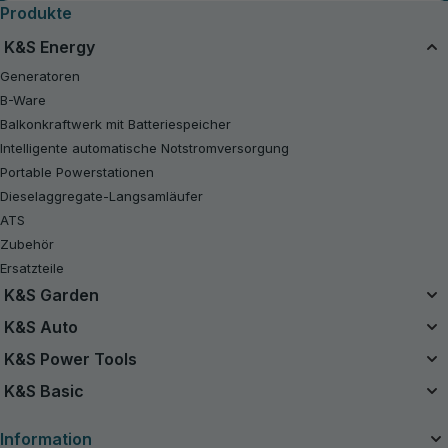
Produkte
K&S Energy
Generatoren
B-Ware
Balkonkraftwerk mit Batteriespeicher
Intelligente automatische Notstromversorgung
Portable Powerstationen
Dieselaggregate-Langsamläufer
ATS
Zubehör
Ersatzteile
K&S Garden
Das Einzelbatteriesystem
K&S Auto
20V Akku-Sets
Luftkompressor
K&S Power Tools
B-Ware
Starthilfe Powerbank
Akku-Werkzeuge
K&S Basic
Kettensägen
Handstaubsauger
Benzin-Rasentraktor
Benzin-Generatoren K&S Basic
Ladegeräte für Autobatterien
Information
Rasenmäher
Inverter-Generatoren K&S Basic