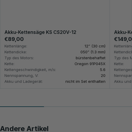
Akku-Kettensäge KS CS20V-12
Akku-K
€89,00
€149,
Kettenlänge:
12” (30 cm)
Kettenlän
Kettendicke:
050” (1.3 mm)
Kettendic
Typ des Motors:
bürstenbehaftet
Typ des M
Kette:
Oregon 91P045X
Kette:
Kettengeschwindigkeit, m/s:
5.6
Kettenges
Nennspannung, V:
20
Nennspan
Akku und Ladegerät:
nicht im Set enthalten
Akku und
Andere Artikel