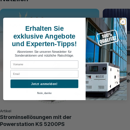
Erhalten Sie
exklusive Angebote
und Experten-Tipps!
Abonnieren Sie unseren Newsletter für
Sonderaktionen und nützliche Ratschläge.
First Name
Artikel
Email
Vorteile d
von Könne
Jetzt anmelden!
Nein, danke
Artikel
Strominsellösungen mit der
Powerstation KS 5200PS