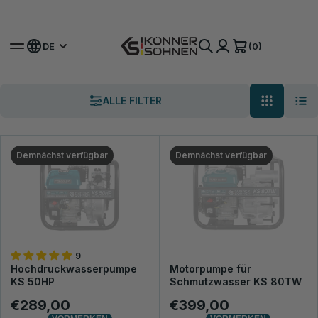
Hol dir deinen Bonus-Akku 🎁 20V Akku-Sets
(0)
DE
ALLE FILTER
Demnächst verfügbar
Demnächst verfügbar
9
Hochdruckwasserpumpe
Motorpumpe für
KS 50HP
Schmutzwasser KS 80TW
€289,00
€399,00