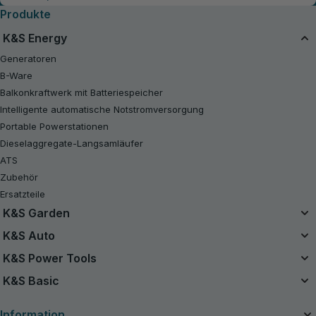
Produkte
K&S Energy
Generatoren
B-Ware
Balkonkraftwerk mit Batteriespeicher
Intelligente automatische Notstromversorgung
Portable Powerstationen
Dieselaggregate-Langsamläufer
ATS
Zubehör
Ersatzteile
K&S Garden
Das Einzelbatteriesystem
K&S Auto
20V Akku-Sets
Luftkompressor
K&S Power Tools
B-Ware
Starthilfe Powerbank
Akku-Werkzeuge
K&S Basic
Kettensägen
Handstaubsauger
Benzin-Rasentraktor
Benzin-Generatoren K&S Basic
Ladegeräte für Autobatterien
Information