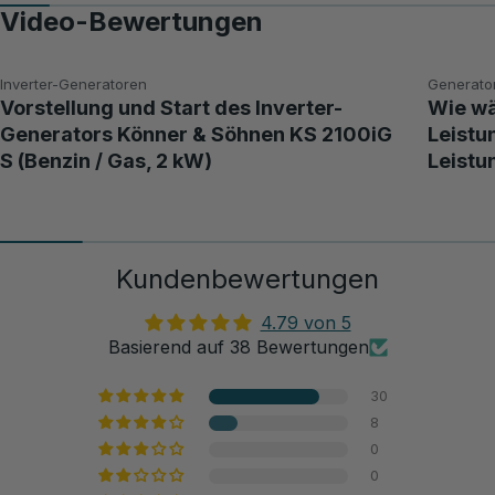
Video-Bewertungen
Inverter-Generatoren
Generato
Vorstellung und Start des Inverter-
Wie wä
Generators Könner & Söhnen KS 2100iG
Leistu
S (Benzin / Gas, 2 kW)
Leistu
Kundenbewertungen
4.79 von 5
Basierend auf 38 Bewertungen
30
8
0
0