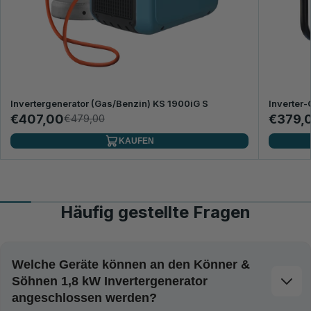
Invertergenerator (Gas/Benzin) KS 1900iG S
Inverter-
€407,00
€379,
€479,00
KAUFEN
Häufig gestellte Fragen
Welche Geräte können an den Könner &
Söhnen 1,8 kW Invertergenerator
angeschlossen werden?