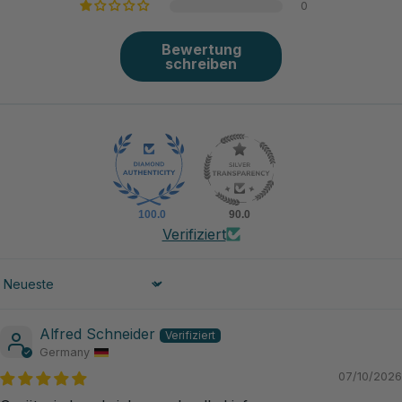
0
Bewertung
schreiben
100.0
90.0
Verifiziert
Sort by
Alfred Schneider
Germany
07/10/2026