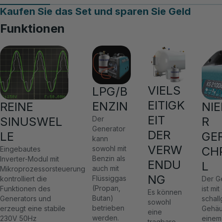
Kaufen Sie das Set und sparen Sie Geld
Funktionen
VIELS
LPG/B
EITIGK
ENZIN
REINE
NIE
EIT
SINUSWEL
R
Der
Generator
DER
LE
GE
kann
VERW
CH
sowohl mit
Eingebautes
Benzin als
Inverter-Modul mit
ENDU
L
auch mit
Mikroprozessorsteuerung
NG
Flüssiggas
kontrolliert die
Der G
(Propan,
Funktionen des
ist mi
Es können
Butan)
Generators und
schal
sowohl
betrieben
erzeugt eine stabile
Gehäu
eine
werden.
230V 50Hz
einem
tragbare