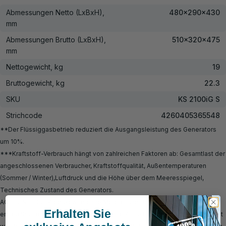
Abmessungen Netto (LxBxH),
480x290x430
mm
Abmessungen Brutto (LxBxH),
510x320x475
mm
Nettogewicht, kg
19
Bruttogewicht, kg
22.3
SKU
KS 2100iG S
Strichcode
4260405365548
**Der Flüssiggasbetrieb reduziert die Ausgangsleistung des Generators
um 10%.
***Kraftstoff-Verbrauch hängt von zahlreichen Faktoren ab: Gesamtlast der
angeschlossenen Verbraucher, Kraftstoffqualität, Außentemperaturen
(Sommer / Winter),Luftdruck und die Höhe über dem Meeresspiegel,
Technisches Zustand des Generators.
ACHTUNG! Das Produkt wird ohne Motoröl und Benzin verkauft. Vor dem
Erhalten Sie
ersten Start muss Motoröl für luftgekühlte 4-Takt-Benzinmotoren eingefüllt