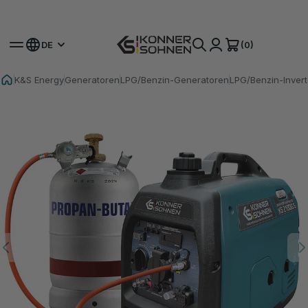
Hol dir deinen Bonus-Akku 🎁 20V Akku-Sets
(0)
DE
K&S Energy
Generatoren
LPG/Benzin-Generatoren
LPG/Benzin-Invert