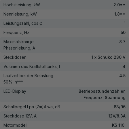
Höchstleistung, kW
2.0**
Nennleistung, kW
1.8**
Leistungszahl, cos φ
1
Frequenz, Hz
50
Maximalstrom je
8.7
Phasenleitung, A
Steckdosen
1 x Schuko 230 V
Volumen des Kraftstofftanks, l
4
Laufzeit bei der Belastung
4.5
50%, h***
LED-Display
Betriebsstundenzähler,
Frequenz, Spannung
Schallpegel Lpa (7m)/Lwa, dB
63/96
Steckdose 12V, А
12V/8.3A
Motormodell
KS 110i