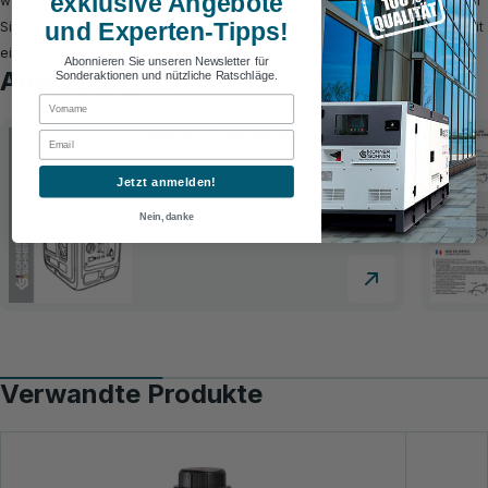
exklusive Angebote
werden. Wir empfehlen Öl der Viskosität 10W-30 oder 10W-40. Überprüfen
und Experten-Tipps!
Sie den Ölstand vor jedem Start. Verwenden Sie nur unverbleites Benzin mit
einer Oktanzahl von 90–95 und einem Ethanolgehalt von höchstens 10 %.
Abonnieren Sie unseren Newsletter für
Anweisungen
Sonderaktionen und nützliche Ratschläge.
First Name
Inverter-Generatoren K&S 2100-
Email
5500
Bedienungsanleitung | Inverter-
Jetzt anmelden!
Generatoren
Nein, danke
Verwandte Produkte