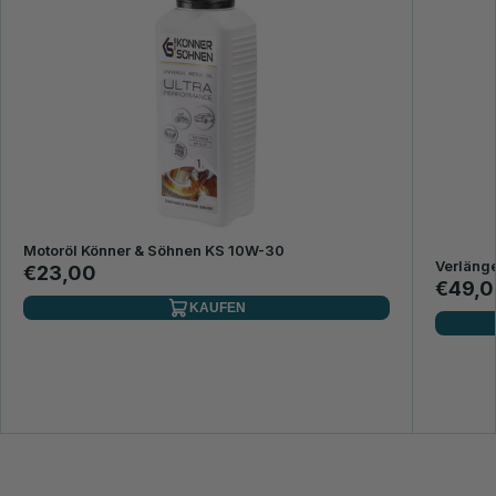
Motoröl Könner & Söhnen KS 10W-30
Verläng
€23,00
€49,0
KAUFEN