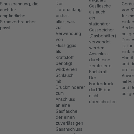
Der
Sinusspannung, die
Geräu
Gasflasche
Lieferumfang
auch für
von 6
als auch
enthält
empfindliche
für ei
ein
alles, was
Stromverbraucher
einfa
stationärer
zur
passt.
Bedie
Gasspeicher
Verwendung
ausges
(Gasbehälter)
von
Diese
verwendet
Flüssiggas
ist für
werden.
als
einfa
Anschluss
Kraftstoff
Hand
durch eine
benötigt
und d
zertifizierte
wird: einen
breite
Fachkraft.
Schlauch
Anwen
Der
mit
mit Ha
Förderdruck
Druckminderer
und R
darf 16 bar
zum
ausges
nicht
Anschluss
überschreiten.
an eine
Gasflasche,
der einen
zuverlässigen
Gasanschluss